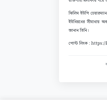
রাজশাহী এলাকায় পরে ড
ঝিলিম ইউপি চেয়ারম্যা
ইউনিয়নের সীমানায় অব
জানান তিনি।
পোস্ট লিংক : https: