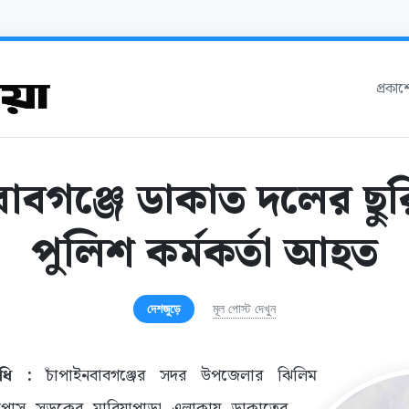
প্রকা
বাবগঞ্জে ডাকাত দলের ছু
পুলিশ কর্মকর্তা আহত
দেশজুড়ে
মূল পোস্ট দেখুন
িধি :
চাঁপাইনবাবগঞ্জের সদর উপজেলার ঝিলিম
ইপাস সড়কের মারিয়াপাড়া এলাকায় ডাকাতের