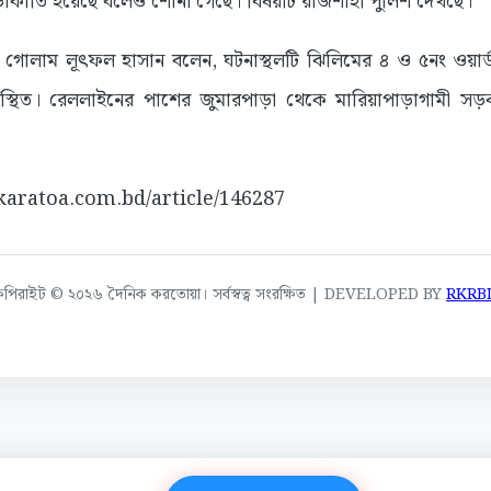
াকাতি হয়েছে বলেও শোনা গেছে। বিষয়টি রাজশাহী পুলিশ দেখছে।
ন গোলাম লূৎফল হাসান বলেন, ঘটনাস্থলটি ঝিলিমের ৪ ও ৫নং ওয়ার
স্থিত। রেললাইনের পাশের জুমারপাড়া থেকে মারিয়াপাড়াগামী সড়
//karatoa.com.bd/article/146287
কপিরাইট © ২০২৬ দৈনিক করতোয়া। সর্বস্বত্ব সংরক্ষিত | DEVELOPED BY
RKRB