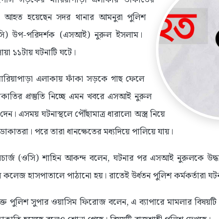
তে আহত হয়েছেন সদর থানার আমনুরা পুলিশ
আইসি) উপ-পরিদর্শক (এসআই) নুরুল ইসলাম।
োয়া ১১টায় ঘটনাটি ঘটে।
মারিয়াপাড়া এলাকায় ফাঁকা সড়কে গাছ ফেলে
তির প্রস্তুতি নিচ্ছে এমন খবরে এসআই নুরুল
েন। এসময় ঘটনাস্থলে পৌঁছামাত্র ধারালো অস্ত্র নিয়ে
কাতরা। পরে তারা ধানক্ষেতের মধ্যদিয়ে পালিয়ে যায়।
ার্জ (ওসি) শাহিন আকন্দ বলেন, ঘটনার পর এসআই নুরুলকে উদ্ধ
 কলেজ হাসপাতালে পাঠানো হয়। রাতেই উর্ধতন পুলিশ কর্মকর্তারা ঘটন
িক্ত পুলিশ সুপার ওয়াসিম ফিরোজ বলেন, এ ব্যাপারে মামলার বিষয়টি 