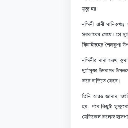
মৃত্যু হয়।
নন্দিনী রানী মানিকগঞ্জ
সরকারের মেয়ে। সে দুর্
ঝিনাইদহের শৈলকূপা উপজ
নন্দিনীর নানা সঞ্জয় কু
দুর্গাপূজা উদযাপন উপলক
করে বাড়িতে ফেরে।
তিনি আরও জানান, ওইদিন 
হয়। পরে কিছুটা সুস্থ্
মেডিকেল কলেজ হাসপাতা