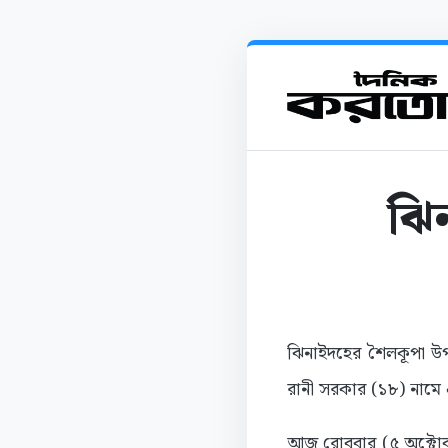
ঝিন
ঝিনাইদহের শৈলকূপা উপজ
রানী সরকার (১৮) নামে এ
আজ রোববার (৫ অক্টোবর