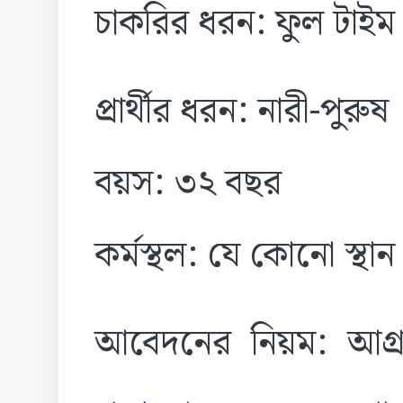
চাকরির ধরন: ফুল টাইম
প্রার্থীর ধরন: নারী-পুরুষ
বয়স: ৩২ বছর
কর্মস্থল: যে কোনো স্থান
আবেদনের নিয়ম: আগ্র