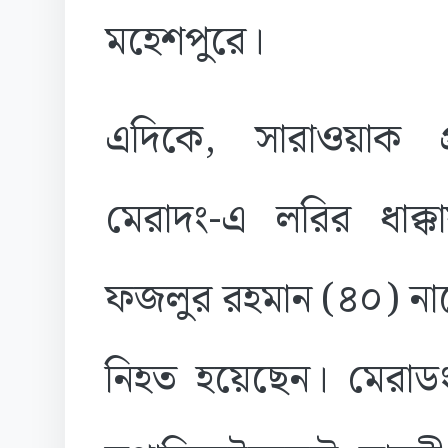
মহেশপুরে।
এদিকে, সারাওয়াক প
মেরাদং-এ লরির ধাক্কা
ফজলুর রহমান (৪০) নামে
নিহত হয়েছেন। মেরাডং 