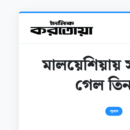
মালয়েশিয়ায় সড়
গেল তিন
প্রবাস