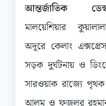
আন্তর্জাতিক ড
মালয়েশিয়ার কুয়ালালা
অদূরে কেলাং এক্সপ্র
সড়ক দুর্ঘটনায় ও ডি
সারওয়াক রাজ্যে পৃথক
আলম ও ফজলুর রহমান ন