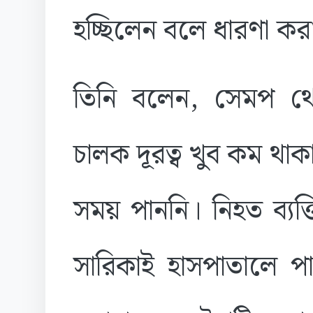
হচ্ছিলেন বলে ধারণা করা
তিনি বলেন, সেমপ থ
চালক দূরত্ব খুব কম থাকা
সময় পাননি। নিহত ব্যক
সারিকাই হাসপাতালে প