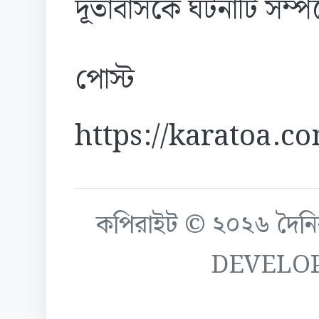
দূতাবাসকে ঘটনাটি সম্প
পোস্ট
https://karatoa.c
কপিরাইট © ২০২৬ দৈনিক ক
DEVELO