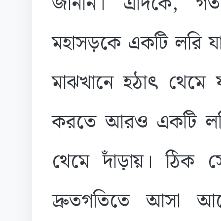
জানান। এদিকে, গত
মহাসড়কে একটি লরি যান
মাঝখানে হঠাৎ থেমে 
করতে আরও একটি লর
থেমে দাঁড়ায়। ঠিক
দ্রুতগতিতে আসা আরে