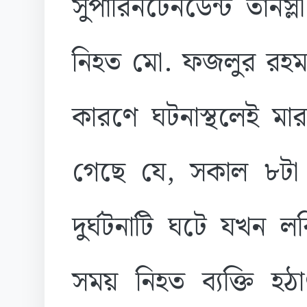
সুপারিনটেনডেন্ট তানস্
নিহত মো. ফজলুর রহম
কারণে ঘটনাস্থলেই মার
গেছে যে, সকাল ৮টা
দুর্ঘটনাটি ঘটে যখন ল
সময় নিহত ব্যক্তি হঠ