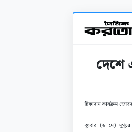
দেশে 
টিকাদান কার্যক্রম জো
বুধবার (৬ মে) দুপুর