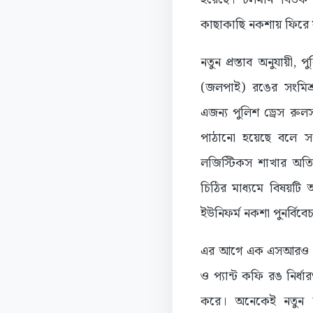
কাছাকাছি নকশায় ফিরে যা
নতুন প্রস্তাব অনুযায়ী
(জলপাই) রঙের সংমিশ্
এজন্য পুলিশ ড্রেস রুলস, 
পাঠানো হয়েছে বলে সংশ্
লজিস্টিকস শাখার অত
চিঠির মাধ্যমে বিষয়টি 
ইউনিফর্ম নকশা পুনর্বি
এর আগে এক এসআরও অনুযা
ও প্যান্ট কফি রঙ নির্ধ
করে। অনেকেই নতুন র