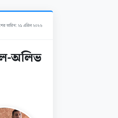
াশের তারিখ: ২১ এপ্রিল ২০২৬
ীল-অলিভ