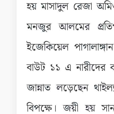
হয় মাসাদুল রেজা অম
মনজুর আলমের প্রতি
ইজেকিয়েল পাগালাঙ্
বাউট ১১ এ নারীদের বক
জান্নাত লড়েছেন থাইল্
বিপক্ষে। জয়ী হয় সা