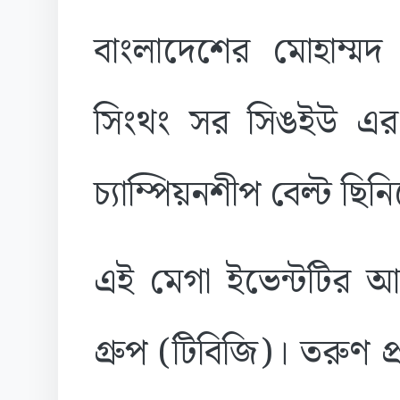
বাংলাদেশের মোহাম্মদ 
সিংথং সর সিঙইউ এর বি
চ্যাম্পিয়নশীপ বেল্ট ছি
এই মেগা ইভেন্টটির আ
গ্রুপ (টিবিজি)। তরুণ প