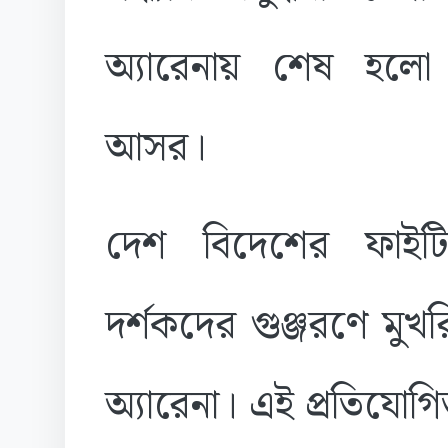
অ্যারেনায় শেষ হলো 
আসর।
দেশ বিদেশের ফাইট
দর্শকদের গুঞ্জরণে মু
অ্যারেনা। এই প্রতিযোগ