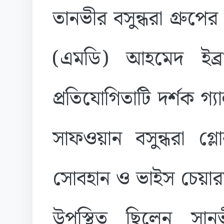
তানভীর বসুন্ধরা গ্রুপের
(এমডি) আহমেদ ইব্
প্রতিযোগিতাটি দর্শক 
সাফওয়ান বসুন্ধরা গ্ল
সোবহান ও ভাইস চেয়ারম
উপস্থিত ছিলেন সানভ