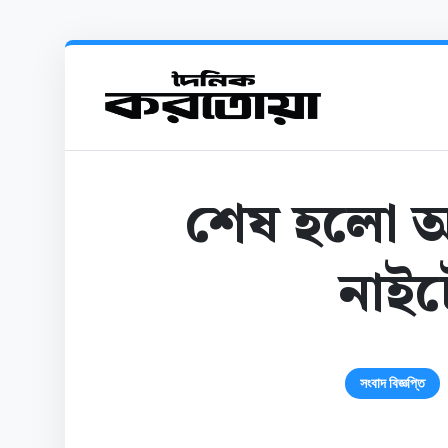
শেষ হলো আন
নাই
সংবাদ বিজ্ঞপ্তি