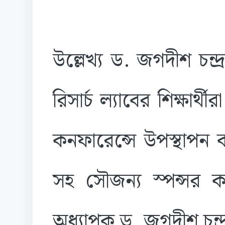
উল্লেখ্য ড. জগদীশ চন্দ
রিসার্চ ল্যাবের শিক্ষার্
কনফারেন্সে উপস্থাপন 
সহ সৌজন্য স্পন্সর 
অধ্যাপক ড. জগদীশ চন্দ