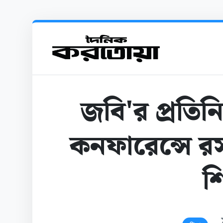
জবি'র প্রতিনি
কনফারেন্সে র
শি