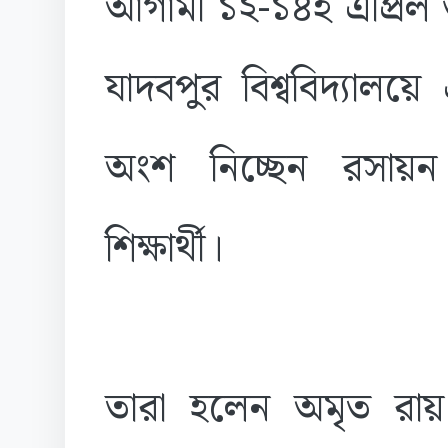
আগামী ১২-১৪ই এপ্রিল 
যাদবপুর বিশ্ববিদ্য
অংশ নিচ্ছেন রসায়ন 
শিক্ষার্থী।
তারা হলেন অমৃত রা