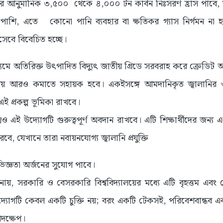
বছরে আনুমানিক ৩,৫০০ থেকে ৪,০০০ টন কার্বন নিঃসরণ হ্রাস পাবে,
পাশি, এতে কোনো পানি ব্যবহার বা ক্ষতিকর গ্যাস নির্গমন না হও
সেবে বিবেচিত হচ্ছে।
ধ্যমে অতিরিক্ত উৎপাদিত বিদ্যুৎ জাতীয় গ্রিডে সরবরাহ করে ক্রেডিট 
ুৎ ব্যয় আরও কমাতে সহায়ক হবে। একইসঙ্গে আমদানিকৃত জ্বালানির 
এই প্রকল্প ভূমিকা রাখবে।
রেও এই উদ্যোগটি গুরুত্বপূর্ণ অবদান রাখবে। এটি শিক্ষার্থীদের জন্য এ
রবে, যেখানে তারা নবায়নযোগ্য জ্বালানি প্রযুক্তি
িজ্ঞতা অর্জনের সুযোগ পাবে।
 জানায়, সরকারি ও বেসরকারি বিশ্ববিদ্যালয়ের মধ্যে এটি বৃহত্তম এবং 
দ্যোগটি কেবল একটি চুক্তি নয়; বরং একটি টেকসই, পরিবেশবান্ধব এবং
পদক্ষেপ।