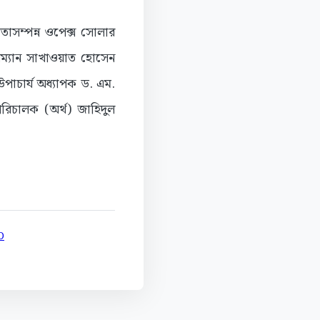
মতাসম্পন্ন ওপেক্স সোলার
চেয়ারম্যান সাখাওয়াত হোসেন
 উপাচার্য অধ্যাপক ড. এম.
পরিচালক (অর্থ) জাহিদুল
D