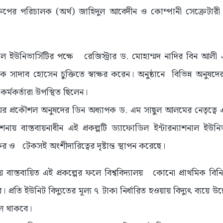
 গ্রুপের পরিচালক (অর্থ) জাহিদুল আবেদীন ও কোম্পানী সেক্রেটার
াল ইউনিভার্সিটির পক্ষে রেজিস্ট্রার ড. মোহাম্মদ নাদির বিন আলী এ
ালক সাদাব হোসেন চুক্তিতে স্বাক্ষর করেন। অনুষ্ঠানে বিভিন্ন অনুষদে
ন কর্মকর্তারা উপস্থিত ছিলেন।
লয়ের প্রকৌশল অনুষদের ডিন অধ্যাপক ড. এম সাছুল আলমের নেতৃত্বে এব
শনায় বাস্তবায়নাধীন এই প্রকল্পটি ড্যাফোডিল ইন্টারন্যাশনাল ইউনিভা
যকর ও টেকসই অংশীদারিত্বের দৃষ্টান্ত স্থাপন করেছে।
াস্তবায়িত এই প্রকল্পের ফলে বিশ্ববিদ্যালয় কোনো প্রাথমিক বিন
 প্রতি ইউনিট বিদ্যুতের মূল্য ৭ টাকা নির্ধারিত হওয়ায় বিদ্যুৎ ব্যয়ে উ
শীল থাকবে।