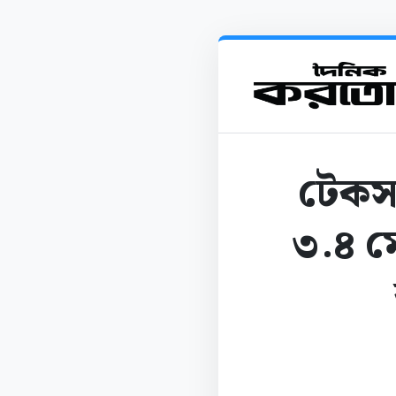
টেকসই
৩.৪ ম