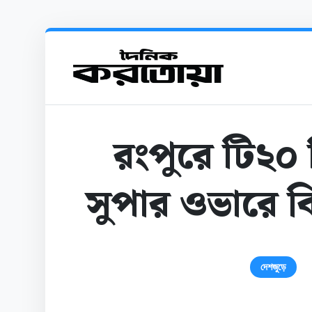
রংপুরে টি২০ ক
সুপার ওভারে কি
দেশজুড়ে