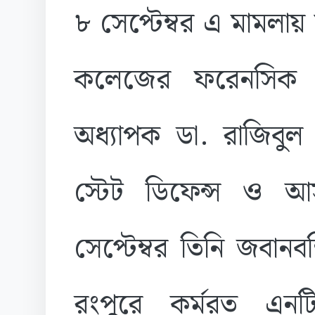
৮ সেপ্টেম্বর এ মামলায়
কলেজের ফরেনসিক ম
অধ্যাপক ডা. রাজিবু
স্টেট ডিফেন্স ও আ
সেপ্টেম্বর তিনি জবানবন
রংপুরে কর্মরত এনটি