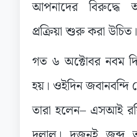
আপনাদের বিরুদ্ধে
প্রক্রিয়া শুরু করা উচিত।
গত ৬ অক্টোবর নবম দিন
হয়। ওইদিন জবানবন্দি 
তারা হলেন– এসআই র
দুলাল। দুজনই জব্দ তা