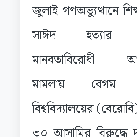
জুলাই গণঅভ্যুত্থানে শিক্
সাঈদ হত্যার 
মানবতাবিরোধী অপ
মামলায় বেগম র
বিশ্ববিদ্যালয়ের (বেরোব
৩০ আসামির বিরুদ্ধে দ