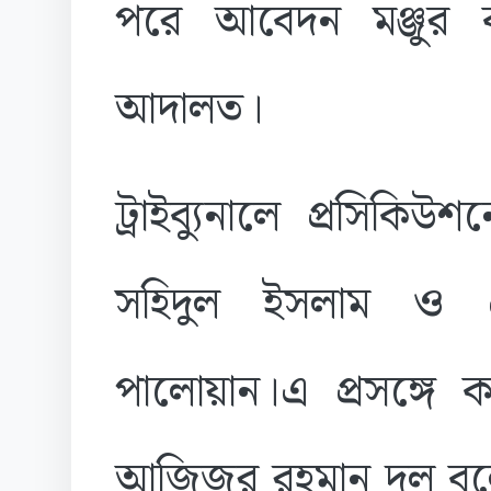
পরে আবেদন মঞ্জুর 
আদালত।
ট্রাইব্যুনালে প্রসিকি
সহিদুল ইসলাম ও প্
পালোয়ান।এ প্রসঙ্গে
আজিজুর রহমান দুলু বল