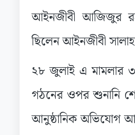
আইনজীবী আজিজুর রহম
ছিলেন আইনজীবী সালাহউদ
২৮ জুলাই এ মামলার ৩
গঠনের ওপর শুনানি শে
আনুষ্ঠানিক অভিযোগ আম