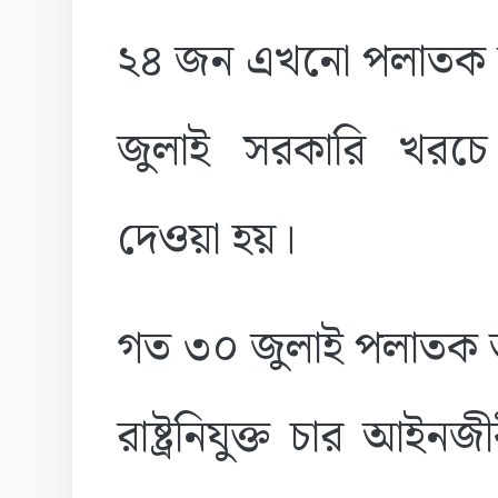
২৪ জন এখনো পলাতক র
জুলাই সরকারি খরচ
দেওয়া হয়।
গত ৩০ জুলাই পলাতক আ
রাষ্ট্রনিযুক্ত চার আই