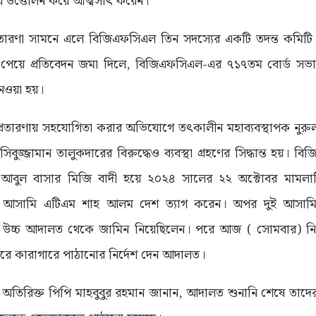
ে উত্তোলন করে আত্মসাৎ করেন।
তারণা সামনে এলে বিজিএফসিএল তিন সদস্যের একটি তদন্ত কমিটি 
ণ পেয়ে প্রতিবেদন জমা দিলে, বিজিএফসিএল-এর ৭১৭তম বোর্ড সভা
নেওয়া হয়।
প্রতারণায় সহযোগিতা করার অভিযোগে তৎকালীন মহাব্যবস্থাপক নু
িবুজ্জামান তালুকদারের বিরুদ্ধেও ব্যবস্থা গ্রহণের সিদ্ধান্ত হয়
. আবুল বাসার মিজি বাদী হয়ে ২০২৪ সালের ২২ অক্টোবর মামলাট
ধান আসামি এটিএম শাহ আলম দেশ ত্যাগ করেন। অপর দুই আসাম
ার উচ্চ আদালত থেকে জামিন নিয়েছিলেন। পরে আজ ( সোমবার) ন
 করে কারাগারে পাঠানোর নির্দেশ দেন আদালত।
র অতিরিক্ত পিপি মাহবুবুর রহমান জানান, আদালত শুনানি শেষে তাদের