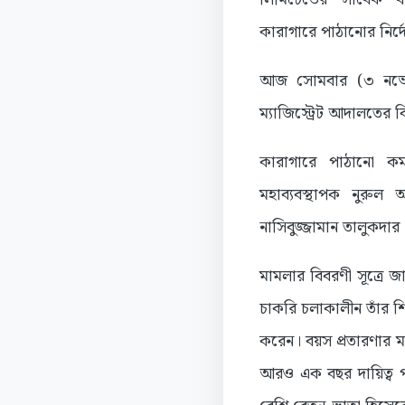
কারাগারে পাঠানোর নির
আজ সোমবার (৩ নভেম্বর)
ম্যাজিস্ট্রেট আদালতের
কারাগারে পাঠানো কর
মহাব্যবস্থাপক নুরু
নাসিবুজ্জামান তালুকদার
মামলার বিবরণী সূত্রে 
চাকরি চলাকালীন তাঁর শ
করেন। বয়স প্রতারণার 
আরও এক বছর দায়িত্ব