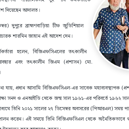
্দেশ দিয়েছেন আদালত।
 দুপুরে ব্রাহ্মণবাড়িয়া চীফ জুডিশিয়াল
 বিচারক শারমিন জাহান এই আদেশ দেন।
্মকর্তারা হলেন, বিজিএফসিএলের তৎকালীন
ল আবছার এবং তৎকালীন জিএম (প্রশাসন) মো.
।
জানা যায়, প্রধান আসামি বিজিএফসিএল-এর সাবেক মহাব্যবস্থাপক (
িক্ষা সনদ ও এনআইডি থেকে জন্ম সাল ১৯৬১-এর পরিবর্তে ১৯৬২ সাল 
মাধ্যমে তিনি ২০২১ সালের ২৭ ডিসেম্বর অবসরের (পিআরএল) সময় প
 পালন করেন। এই সময়ে তিনি বিজিএফসিএল থেকে অনৈতিকভাবে 