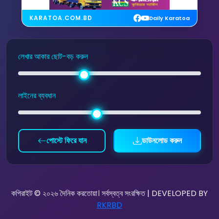
KARATOA.COM.BD
Daily Karatoa
লেখার আকার ছোট-বড় করুন
লাইনের ব্যবধান
পোস্টে ফিরে যান
ডাউনলোড করুন
কপিরাইট © ২০২৬ দৈনিক করতোয়া। সর্বস্বত্ব সংরক্ষিত | DEVELOPED BY
RKRBD