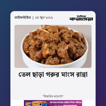
লাইফস্টাইল
| ০৪ জুন ২০২৬
তেল
ছাড়া
গরুর
মাংস
রান্না
*বিস্তারিত কমেন্টে*