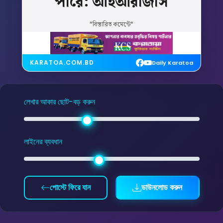
পারে:
আইআরজিসি
*বিস্তারিত কমেন্টে*
KARATOA.COM.BD
Daily Karatoa
লেখার আকার ছোট-বড় করুন
লাইনের ব্যবধান
পোস্টে ফিরে যান
ডাউনলোড করুন