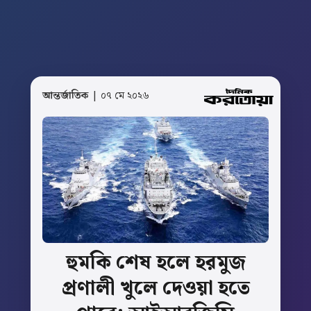
আন্তর্জাতিক
| ০৭ মে ২০২৬
হুমকি
শেষ
হলে
হরমুজ
প্রণালী
খুলে
দেওয়া
হতে