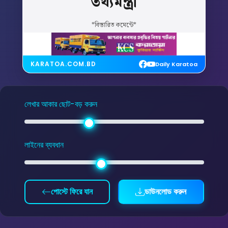
তথ্যমন্ত্রী
*বিস্তারিত কমেন্টে*
KARATOA.COM.BD
Daily Karatoa
লেখার আকার ছোট-বড় করুন
লাইনের ব্যবধান
পোস্টে ফিরে যান
ডাউনলোড করুন