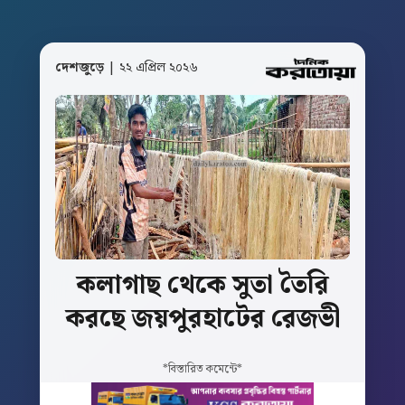
দেশজুড়ে
| ২২ এপ্রিল ২০২৬
কলাগাছ
থেকে
সুতা
তৈরি
করছে
জয়পুরহাটের
রেজভী
*বিস্তারিত কমেন্টে*