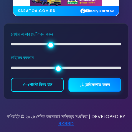
KARATOA.COM.BD
Daily Karatoa
লেখার আকার ছোট-বড় করুন
লাইনের ব্যবধান
পোস্টে ফিরে যান
ডাউনলোড করুন
কপিরাইট © ২০২৬ দৈনিক করতোয়া। সর্বস্বত্ব সংরক্ষিত | DEVELOPED BY
RKRBD