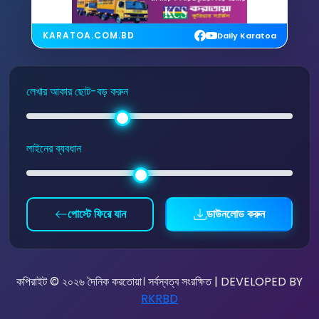
KARATOA.COM.BD
Daily Karatoa
লেখার আকার ছোট-বড় করুন
লাইনের ব্যবধান
পোস্টে ফিরে যান
ডাউনলোড করুন
কপিরাইট © ২০২৬ দৈনিক করতোয়া। সর্বস্বত্ব সংরক্ষিত | DEVELOPED BY
RKRBD