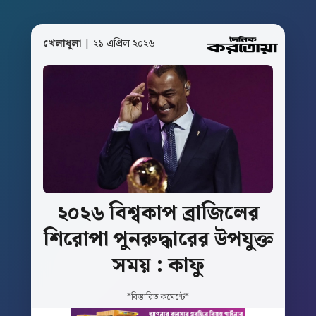
খেলাধুলা
| ২১ এপ্রিল ২০২৬
২০২৬
বিশ্বকাপ
ব্রাজিলের
শিরোপা
পুনরুদ্ধারের
উপযুক্ত
সময়
:
কাফু
*বিস্তারিত কমেন্টে*