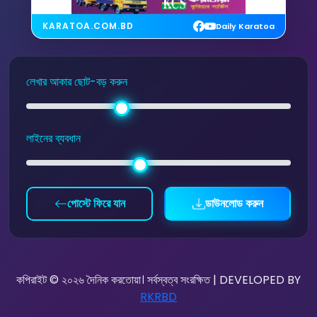
KARATOA.COM.BD
Daily Karatoa
লেখার আকার ছোট-বড় করুন
লাইনের ব্যবধান
পোস্টে ফিরে যান
ডাউনলোড করুন
কপিরাইট © ২০২৬ দৈনিক করতোয়া। সর্বস্বত্ব সংরক্ষিত | DEVELOPED BY
RKRBD