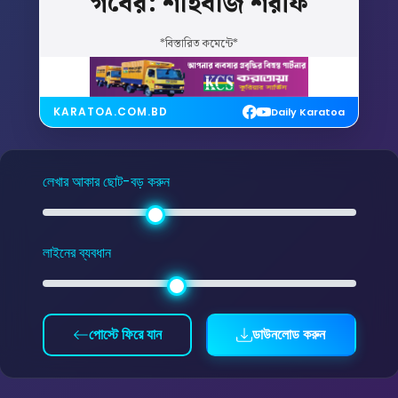
গর্বের:
শাহবাজ
শরীফ
*বিস্তারিত কমেন্টে*
KARATOA.COM.BD
Daily Karatoa
লেখার আকার ছোট-বড় করুন
লাইনের ব্যবধান
পোস্টে ফিরে যান
ডাউনলোড করুন