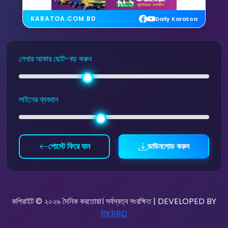
KARATOA.COM.BD
Daily Karatoa
লেখার আকার ছোট-বড় করুন
লাইনের ব্যবধান
পোস্টে ফিরে যান
ডাউনলোড করুন
কপিরাইট © ২০২৬ দৈনিক করতোয়া। সর্বস্বত্ব সংরক্ষিত | DEVELOPED BY
RKRBD