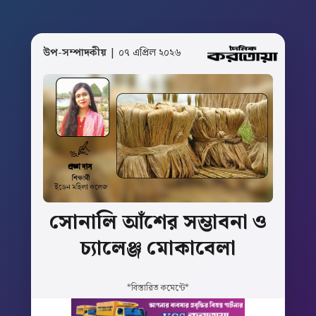
উপ-সম্পাদকীয়
| ০৭ এপ্রিল ২০২৬
সোনালি
আঁশের
সম্ভাবনা
ও
চ্যালেঞ্জ
মোকাবেলা
*বিস্তারিত কমেন্টে*